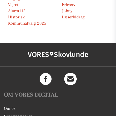
Vejret
Erhverv
Alarm112
Jobnyt
Historisk
Læserbidrag
Kommunalvalg 2025
VORES
Skovlunde
OM VORES DIGITAL
Om os