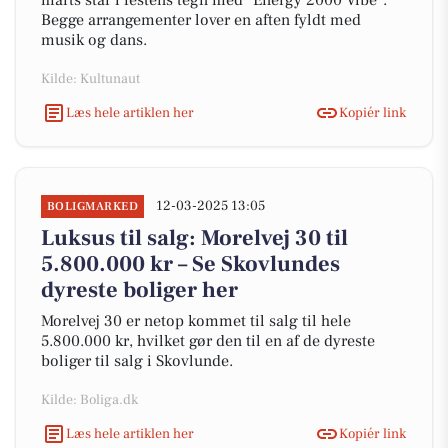
marts står i festens tegn med "Energy 2000 Vibe".
Begge arrangementer lover en aften fyldt med
musik og dans.
Kilde: Kultunaut
Læs hele artiklen her
Kopiér link
12-03-2025 13:05
BOLIGMARKED
Luksus til salg: Morelvej 30 til
5.800.000 kr – Se Skovlundes
dyreste boliger her
Morelvej 30 er netop kommet til salg til hele
5.800.000 kr, hvilket gør den til en af de dyreste
boliger til salg i Skovlunde.
Kilde: Boliga.dk
Læs hele artiklen her
Kopiér link