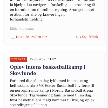
Kulturhus tilbyder en række sessioner, hvor du kan
få hjælp til at navigere i forskellige databaser og få
en introduktion til online søgning. Arrangementet
er åbent for alle og kræver ingen
forhåndstilmelding.
Kilde: Kultunaut
Læs hele artiklen her
Kopiér link
27-03-2025 11:02
DET SKER
Oplev intens basketballkamp i
Skovlunde
Forbered dig på en dag fyldt med intensitet og
fællesskab, når BMS Herlev Basketball inviterer til
en nervepirrende kamp i Nordic Basketball Arena
Skovlunde. Tag venner og familie med til en dag,
hvor basketballens magi kommer til live, og oplev
spændingen på banen.