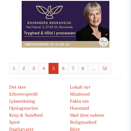
1
2
3
4
5
6
7
8
...
52
Det sker
Lokalt nyt
Erhvervsprofil
Mindeord
Lykønskning
Fakta om
Opslagstavlen
Husstand
Krop & Sundhed
Mød dine naboer
Sport
Boligmarked
Dagligvarer
Biler