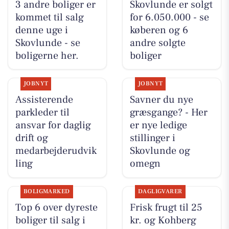
3 andre boliger er
Skovlunde er solgt
kommet til salg
for 6.050.000 - se
denne uge i
køberen og 6
Skovlunde - se
andre solgte
boligerne her.
boliger
JOBNYT
JOBNYT
Assisterende
Savner du nye
parkleder til
græsgange? - Her
ansvar for daglig
er nye ledige
drift og
stillinger i
medarbejderudvik
Skovlunde og
ling
omegn
BOLIGMARKED
DAGLIGVARER
Top 6 over dyreste
Frisk frugt til 25
boliger til salg i
kr. og Kohberg