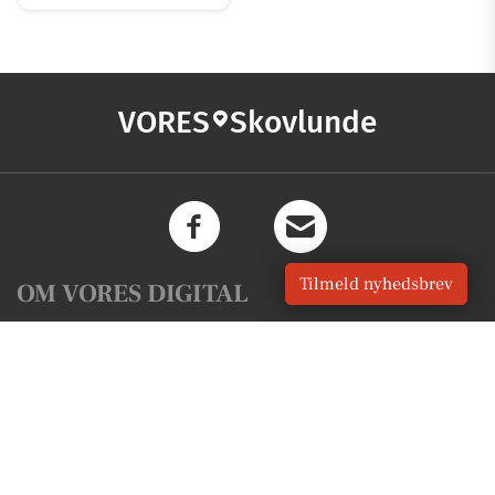
VORES
Skovlunde
Tilmeld nyhedsbrev
OM VORES DIGITAL
Om os
For annoncører
Vilkår og Privatlivspolitik
Kontakt VORES Digital
Administrer samtykke