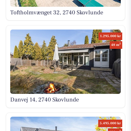
Toftholmvænget 32, 2740 Skovlunde
1.295.000 kr
2
48 m
Danvej 14, 2740 Skovlunde
5.495.000 kr
2