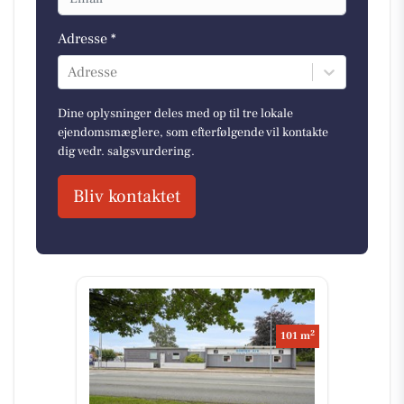
Adresse *
Adresse
Dine oplysninger deles med op til tre lokale
ejendomsmæglere, som efterfølgende vil kontakte
dig vedr. salgsvurdering.
Bliv kontaktet
2
101 m