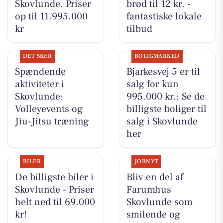
Skovlunde. Priser
brød til 12 kr. -
op til 11.995.000
fantastiske lokale
kr
tilbud
DET SKER
BOLIGMARKED
Spændende
Bjarkesvej 5 er til
aktiviteter i
salg for kun
Skovlunde:
995.000 kr.: Se de
Volleyevents og
billigste boliger til
Jiu-Jitsu træning
salg i Skovlunde
her
BILER
JOBNYT
De billigste biler i
Bliv en del af
Skovlunde - Priser
Farumhus
helt ned til 69.000
Skovlunde som
kr!
smilende og