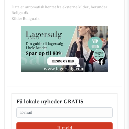
Data er automatisk hentet fra eksterne kilder, herunder
Boliga.dk.
Kilde: Boliga.dk
Få lokale nyheder GRATIS
Email
Tilmeld