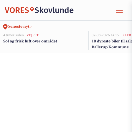
VORES
Skovlunde
Seneste nyt ›
4 timer siden |
VEJRET
07-08-2026 14:15 |
BILER
Sol og frisk luft over området
10 dyreste biler til sa
Ballerup Kommune