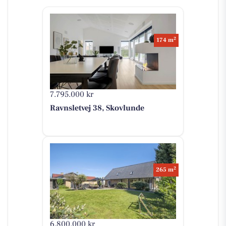
2
174 m
7.795.000 kr
Ravnsletvej 38, Skovlunde
2
265 m
6.800.000 kr