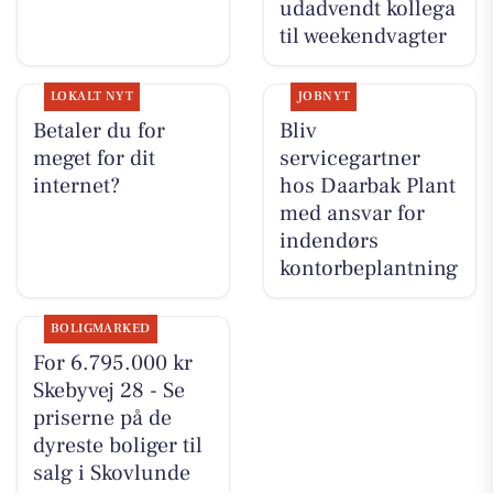
udadvendt kollega
til weekendvagter
LOKALT NYT
JOBNYT
Betaler du for
Bliv
meget for dit
servicegartner
internet?
hos Daarbak Plant
med ansvar for
indendørs
kontorbeplantning
BOLIGMARKED
For 6.795.000 kr
Skebyvej 28 - Se
priserne på de
dyreste boliger til
salg i Skovlunde