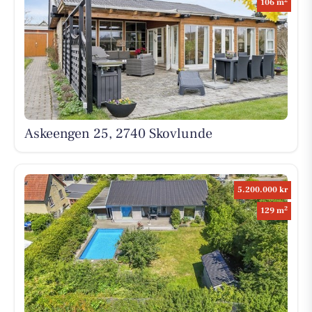
106 m
Askeengen 25, 2740 Skovlunde
5.200.000 kr
2
129 m