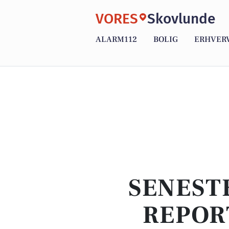
VORES
Skovlunde
ALARM112
BOLIG
ERHVER
SENEST
REPOR