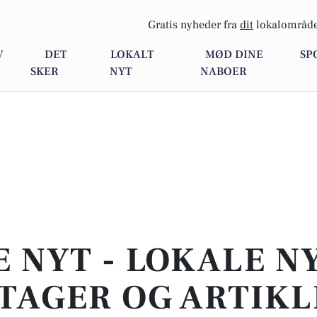
Gratis nyheder fra
dit
lokalområde
V
DET
LOKALT
MØD DINE
SP
SKER
NYT
NABOER
E NYT - LOKALE N
TAGER OG ARTIKL