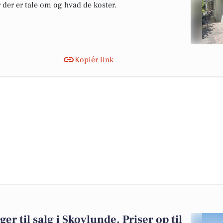
r der er tale om og hvad de koster.
Kopiér link
er til salg i Skovlunde. Priser op til