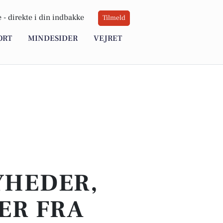
 -
direkte i din indbakke
Tilmeld
ORT
MINDESIDER
VEJRET
YHEDER,
ER FRA