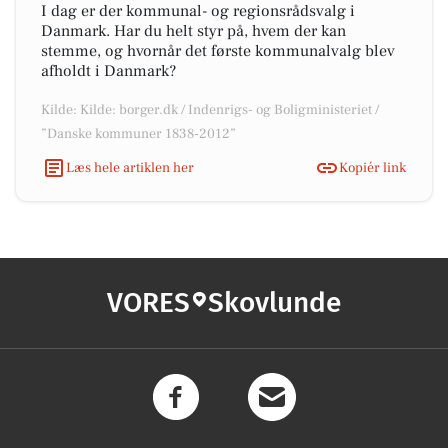
I dag er der kommunal- og regionsrådsvalg i
Danmark. Har du helt styr på, hvem der kan
stemme, og hvornår det første kommunalvalg blev
afholdt i Danmark?
Kilde: Kilde: borger.dk / Indenrigs- og Boligministeriet /
”Danske kommuner 1838-2012”
Læs hele artiklen her
Kopiér link
VORES
Skovlunde