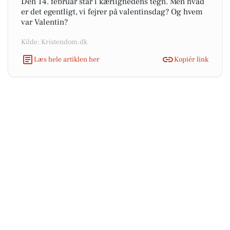
Den 14. februar står i kærlighedens tegn. Men hvad
er det egentligt, vi fejrer på valentinsdag? Og hvem
var Valentin?
Kilde: Kristendom.dk
Læs hele artiklen her
Kopiér link