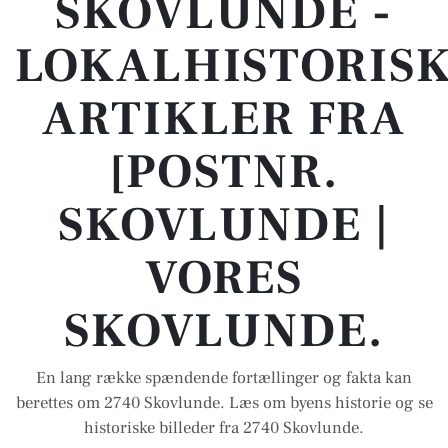
SKOVLUNDE -
LOKALHISTORIS
ARTIKLER FRA
[POSTNR.
SKOVLUNDE |
VORES
SKOVLUNDE.
En lang række spændende fortællinger og fakta kan
berettes om 2740 Skovlunde. Læs om byens historie og se
historiske billeder fra 2740 Skovlunde.