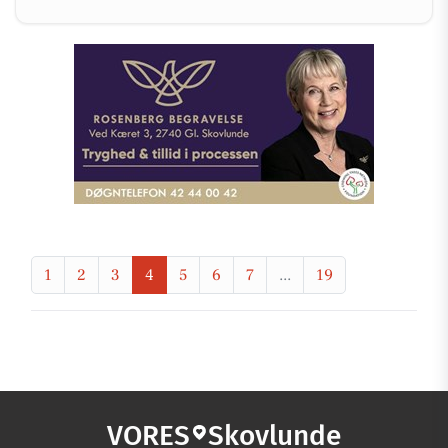
1
2
3
4
5
6
7
...
19
VORES
Skovlunde