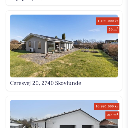
1.495.000 kr
2
50 m
Ceresvej 20, 2740 Skovlunde
10.995.000 kr
2
218 m