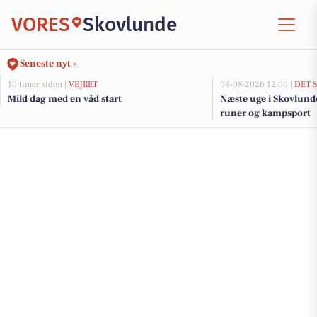
VORES
Skovlunde
Seneste nyt ›
10 timer siden |
VEJRET
09-08-2026 12:00 |
DET 
Mild dag med en våd start
Næste uge i Skovlunde:
runer og kampsport