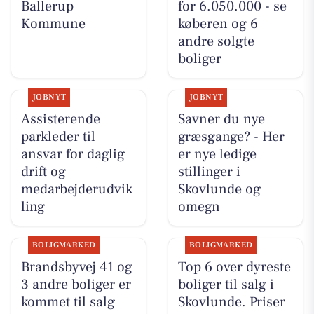
Ballerup
for 6.050.000 - se
Kommune
køberen og 6
andre solgte
boliger
JOBNYT
JOBNYT
Assisterende
Savner du nye
parkleder til
græsgange? - Her
ansvar for daglig
er nye ledige
drift og
stillinger i
medarbejderudvik
Skovlunde og
ling
omegn
BOLIGMARKED
BOLIGMARKED
Brandsbyvej 41 og
Top 6 over dyreste
3 andre boliger er
boliger til salg i
kommet til salg
Skovlunde. Priser