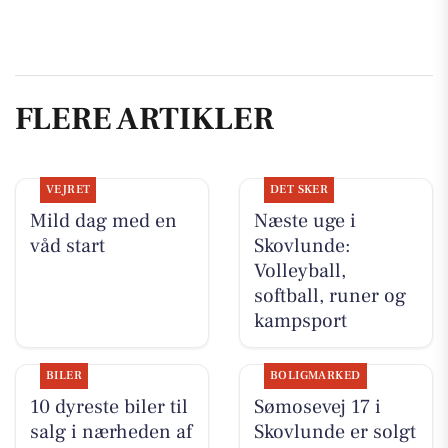
FLERE ARTIKLER
VEJRET
DET SKER
Mild dag med en
Næste uge i
våd start
Skovlunde:
Volleyball,
softball, runer og
kampsport
BILER
BOLIGMARKED
10 dyreste biler til
Sømosevej 17 i
salg i nærheden af
Skovlunde er solgt