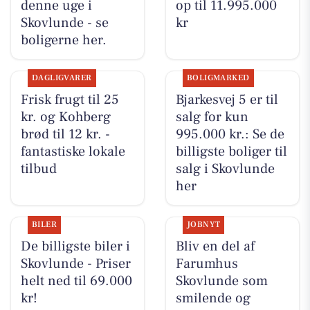
denne uge i
op til 11.995.000
Skovlunde - se
kr
boligerne her.
DAGLIGVARER
BOLIGMARKED
Frisk frugt til 25
Bjarkesvej 5 er til
kr. og Kohberg
salg for kun
brød til 12 kr. -
995.000 kr.: Se de
fantastiske lokale
billigste boliger til
tilbud
salg i Skovlunde
her
BILER
JOBNYT
De billigste biler i
Bliv en del af
Skovlunde - Priser
Farumhus
helt ned til 69.000
Skovlunde som
kr!
smilende og