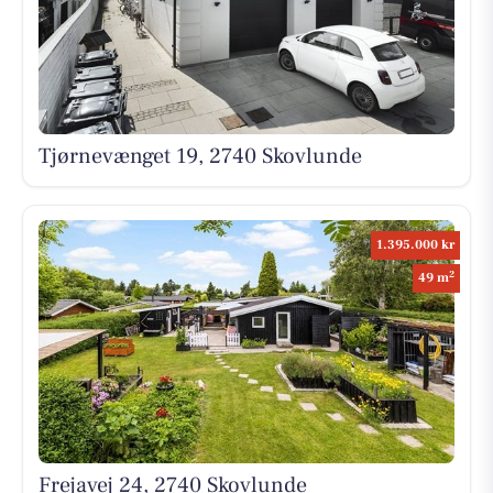
Tjørnevænget 19, 2740 Skovlunde
1.395.000 kr
2
49 m
Frejavej 24, 2740 Skovlunde