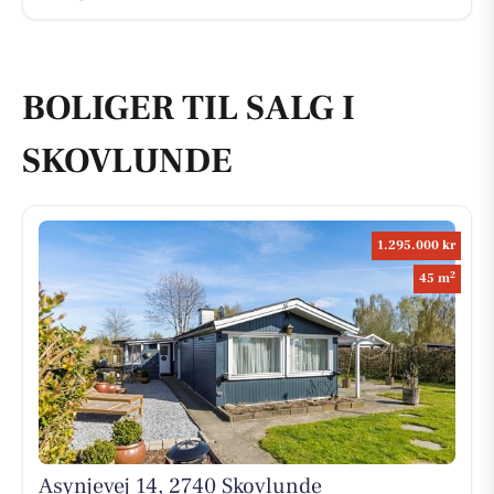
BOLIGER TIL SALG I
SKOVLUNDE
1.295.000 kr
2
45 m
Asynjevej 14, 2740 Skovlunde