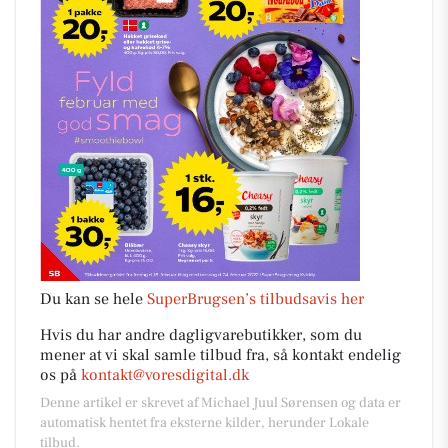
Du kan se hele
SuperBrugsen’s tilbudsavis her
Hvis du har andre dagligvarebutikker, som du
mener at vi skal samle tilbud fra, så kontakt endelig
os på
kontakt@voresdigital.dk
Denne artikel er skrevet af Michael Juul Sørensen og data er
automatisk hentet fra eksterne kilder, herunder Lokale
tilbud.