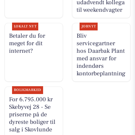
udadvendt kollega
til weekendvagter
LOKALT NYT
JOBNYT
Betaler du for
Bliv
meget for dit
servicegartner
internet?
hos Daarbak Plant
med ansvar for
indendørs
kontorbeplantning
BOLIGMARKED
For 6.795.000 kr
Skebyvej 28 - Se
priserne på de
dyreste boliger til
salg i Skovlunde