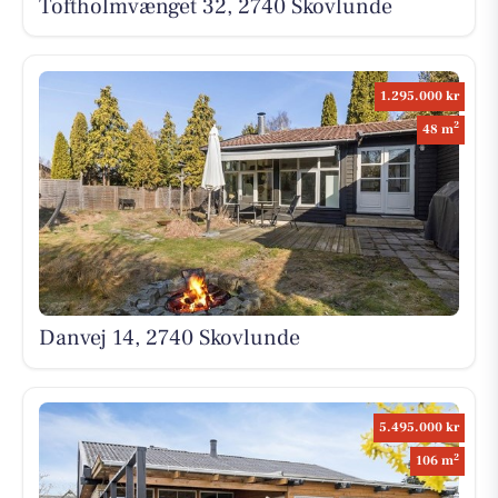
Toftholmvænget 32, 2740 Skovlunde
1.295.000 kr
2
48 m
Danvej 14, 2740 Skovlunde
5.495.000 kr
2
106 m