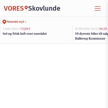
VORES
Skovlunde
Seneste nyt ›
1 time siden |
VEJRET
07-08-2026 14:15 |
BILER
Sol og frisk luft over området
10 dyreste biler til sa
Ballerup Kommune