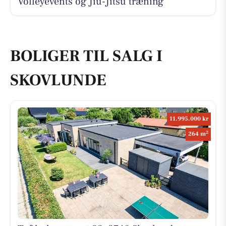
Volleyevents og Jiu-Jitsu træning
BOLIGER TIL SALG I
SKOVLUNDE
11.995.000 kr
2
264 m