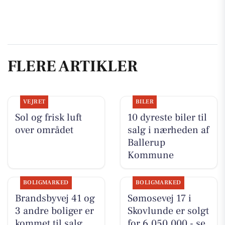
FLERE ARTIKLER
VEJRET
BILER
Sol og frisk luft
10 dyreste biler til
over området
salg i nærheden af
Ballerup
Kommune
BOLIGMARKED
BOLIGMARKED
Brandsbyvej 41 og
Sømosevej 17 i
3 andre boliger er
Skovlunde er solgt
kommet til salg
for 6.050.000 - se