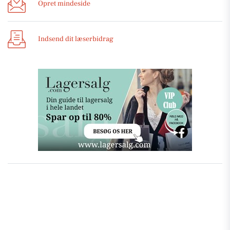
Opret mindeside
Indsend dit læserbidrag