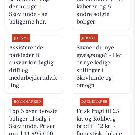
denne uge i
køberen og 6
Skovlunde - se
andre solgte
boligerne her.
boliger
JOBNYT
JOBNYT
Assisterende
Savner du nye
parkleder til
græsgange? - Her
ansvar for daglig
er nye ledige
drift og
stillinger i
medarbejderudvik
Skovlunde og
ling
omegn
BOLIGMARKED
DAGLIGVARER
Top 6 over dyreste
Frisk frugt til 25
boliger til salg i
kr. og Kohberg
Skovlunde. Priser
brød til 12 kr. -
op til 11.995.000
fantastiske lokale