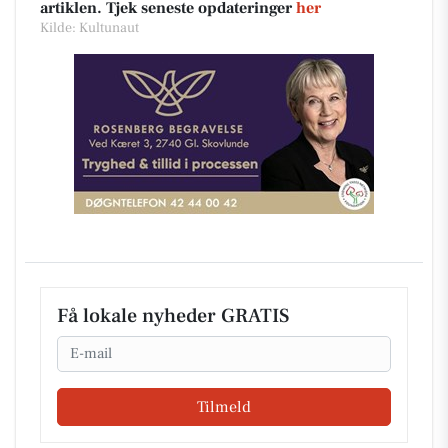
artiklen. Tjek seneste opdateringer
her
Kilde: Kultunaut
Få lokale nyheder GRATIS
Email
Tilmeld