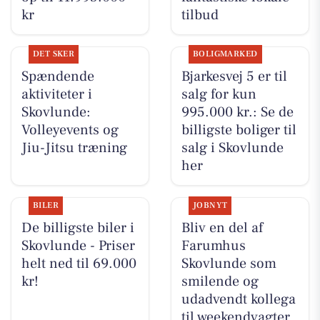
kr
tilbud
DET SKER
BOLIGMARKED
Spændende
Bjarkesvej 5 er til
aktiviteter i
salg for kun
Skovlunde:
995.000 kr.: Se de
Volleyevents og
billigste boliger til
Jiu-Jitsu træning
salg i Skovlunde
her
BILER
JOBNYT
De billigste biler i
Bliv en del af
Skovlunde - Priser
Farumhus
helt ned til 69.000
Skovlunde som
kr!
smilende og
udadvendt kollega
til weekendvagter