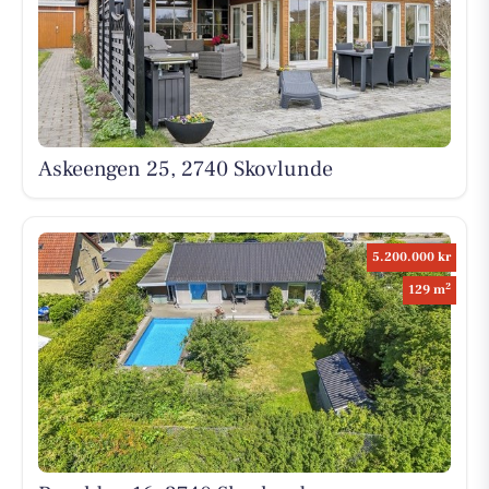
Askeengen 25, 2740 Skovlunde
5.200.000 kr
2
129 m