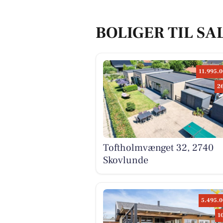
BOLIGER TIL SA
11.995.0
2
Toftholmvænget 32, 2740
Skovlunde
5.495.0
1