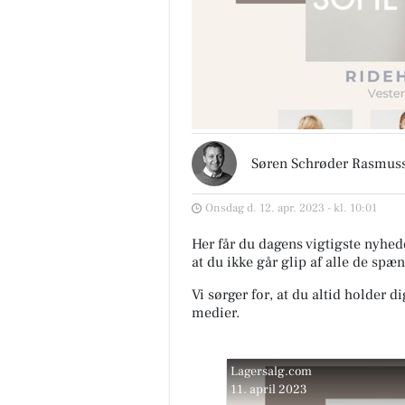
Søren Schrøder Rasmus
Onsdag d. 12. apr. 2023 - kl. 10:01
Her får du dagens vigtigste nyhede
at du ikke går glip af alle de spæ
Vi sørger for, at du altid holder d
medier.
Lagersalg.com
11. april 2023