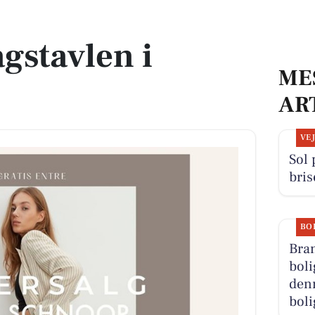
gstavlen i
ME
AR
VE
Sol 
bris
BO
Bran
boli
denn
boli