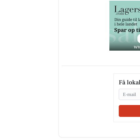
Få loka
Email