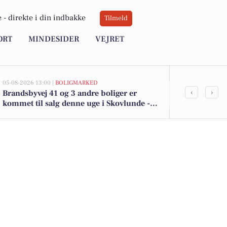
 -
direkte i din indbakke
Tilmeld
ORT
MINDESIDER
VEJRET
05-08-2026 13:00 |
BOLIGMARKED
05-08-2026 13:00
‹
›
Brandsbyvej 41 og 3 andre boliger er
Top 6 over dy
kommet til salg denne uge i Skovlunde -
Skovlunde. P
se boligerne her.