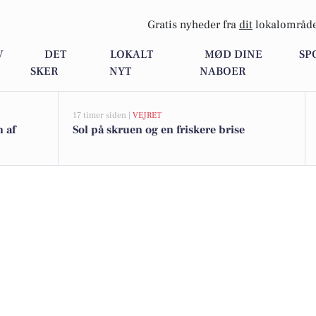
Gratis nyheder fra
dit
lokalområde
V
DET
LOKALT
MØD DINE
SP
SKER
NYT
NABOER
17 timer siden |
VEJRET
n af
Sol på skruen og en friskere brise