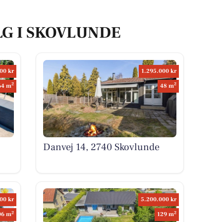
LG I SKOVLUNDE
00 kr
1.295.000 kr
2
2
64 m
48 m
Danvej 14, 2740 Skovlunde
00 kr
5.200.000 kr
2
2
06 m
129 m