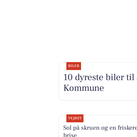
BILER
10 dyreste biler ti
Kommune
VEJRET
Sol på skruen og en frisker
brise