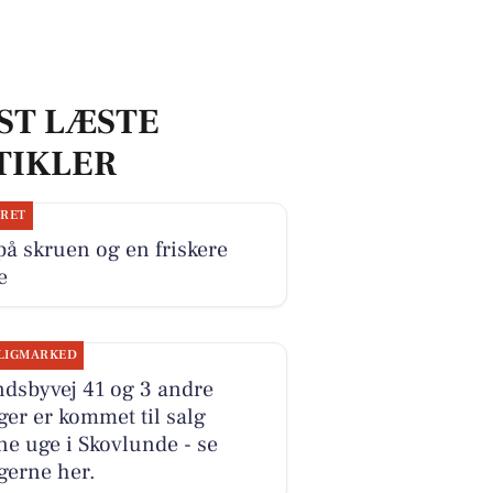
ST LÆSTE
TIKLER
JRET
på skruen og en friskere
e
LIGMARKED
dsbyvej 41 og 3 andre
ger er kommet til salg
e uge i Skovlunde - se
gerne her.