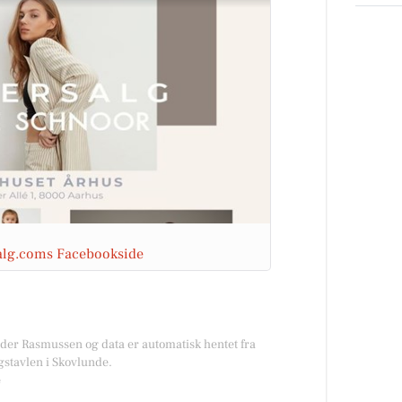
salg.coms Facebookside
øder Rasmussen og data er automatisk hentet fra
gstavlen i Skovlunde.
e