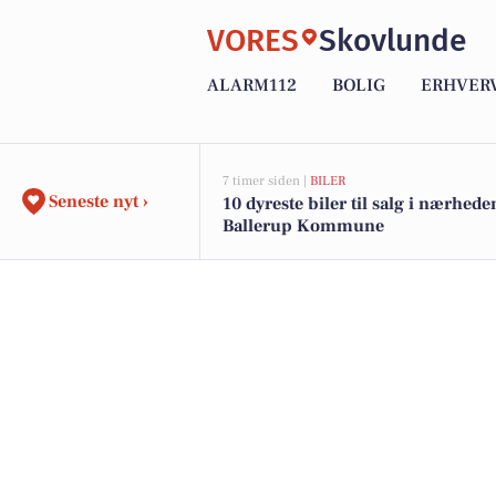
VORES
Skovlunde
ALARM112
BOLIG
ERHVER
7 timer siden |
BILER
Seneste nyt ›
10 dyreste biler til salg i nærhede
Ballerup Kommune