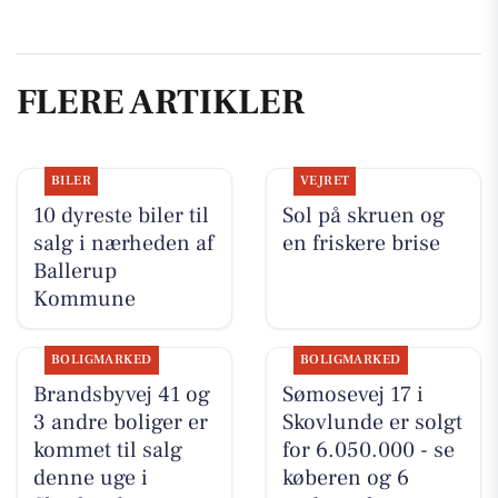
FLERE ARTIKLER
BILER
VEJRET
10 dyreste biler til
Sol på skruen og
salg i nærheden af
en friskere brise
Ballerup
Kommune
BOLIGMARKED
BOLIGMARKED
Brandsbyvej 41 og
Sømosevej 17 i
3 andre boliger er
Skovlunde er solgt
kommet til salg
for 6.050.000 - se
denne uge i
køberen og 6