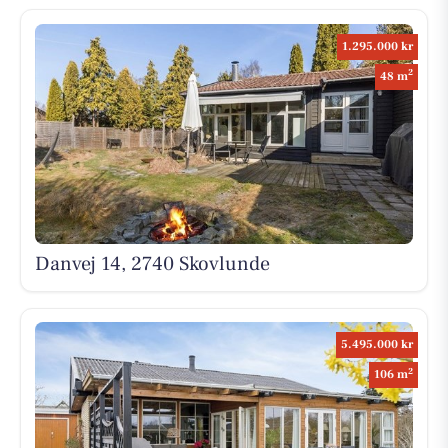
1.295.000 kr
2
48 m
Danvej 14, 2740 Skovlunde
5.495.000 kr
2
106 m