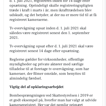
d. 1. juli 2021, registreres inden for 14 dage efter
opsætning. Oprindeligt skulle registreringspligten
træde i kraft i marts i år, men ikrafttrædelsen blev
udskudt, og det betyder, at der nu er mere tid til at få
registreret kameraerne.
Tv-overvågning opsat
inden
d. 1. juli 2021 skal
således være registreret senest den 1. september
2021.
Tv-overvågning opsat
efter
d. 1. juli 2021 skal være
registreret senest 14 dage efter opsætning.
Reglerne gælder for virksomheder, offentlige
myndigheder og private aktører med særlige
tilladelse til at foretage tv-overvågning, som har
kameraer, der filmer område, som benyttes til
almindelig færdsel.
Vigtig del af opklaringsarbejdet
Bombesprængningen ved Skattestyrelsen i 2019 er
et godt eksempel på, hvorfor man har valgt at udvide
kameraregistret. Her var det nemlig primært