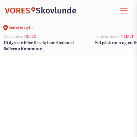
VORES
Skovlunde
Seneste nyt ›
1 time siden |
BILER
11 timer siden |
VEJRET
10 dyreste biler til salg i nærheden af
Sol på skruen og en fr
Ballerup Kommune