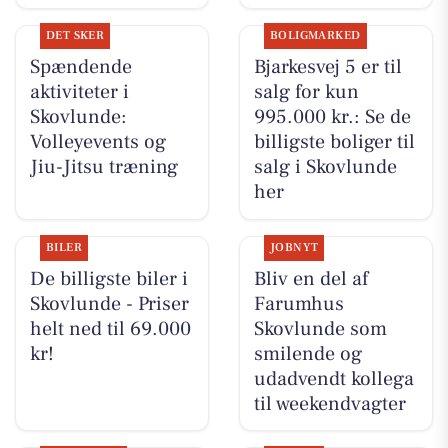
DET SKER
BOLIGMARKED
Spændende
Bjarkesvej 5 er til
aktiviteter i
salg for kun
Skovlunde:
995.000 kr.: Se de
Volleyevents og
billigste boliger til
Jiu-Jitsu træning
salg i Skovlunde
her
BILER
JOBNYT
De billigste biler i
Bliv en del af
Skovlunde - Priser
Farumhus
helt ned til 69.000
Skovlunde som
kr!
smilende og
udadvendt kollega
til weekendvagter