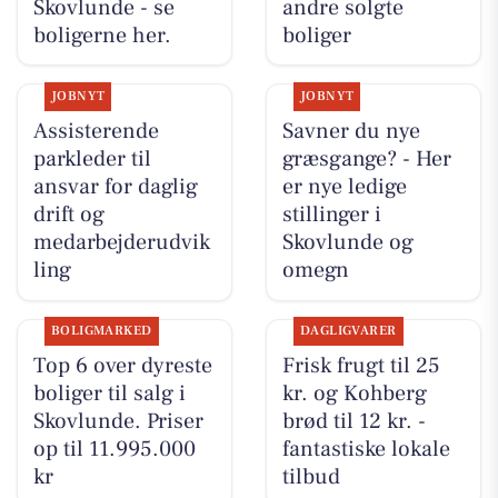
Skovlunde - se
andre solgte
boligerne her.
boliger
JOBNYT
JOBNYT
Assisterende
Savner du nye
parkleder til
græsgange? - Her
ansvar for daglig
er nye ledige
drift og
stillinger i
medarbejderudvik
Skovlunde og
ling
omegn
BOLIGMARKED
DAGLIGVARER
Top 6 over dyreste
Frisk frugt til 25
boliger til salg i
kr. og Kohberg
Skovlunde. Priser
brød til 12 kr. -
op til 11.995.000
fantastiske lokale
kr
tilbud