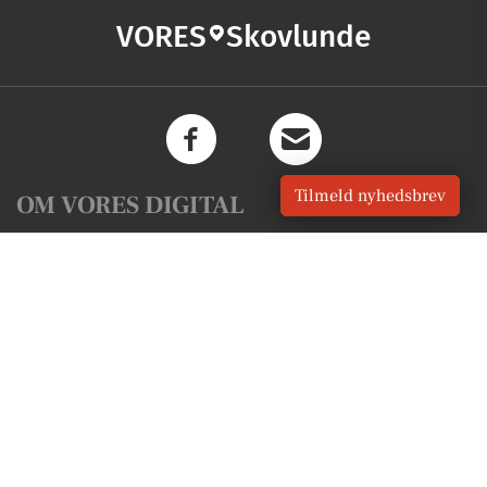
VORES
Skovlunde
Tilmeld nyhedsbrev
OM VORES DIGITAL
Om os
For annoncører
Vilkår og Privatlivspolitik
Kontakt VORES Digital
Administrer samtykke
GENVEJE