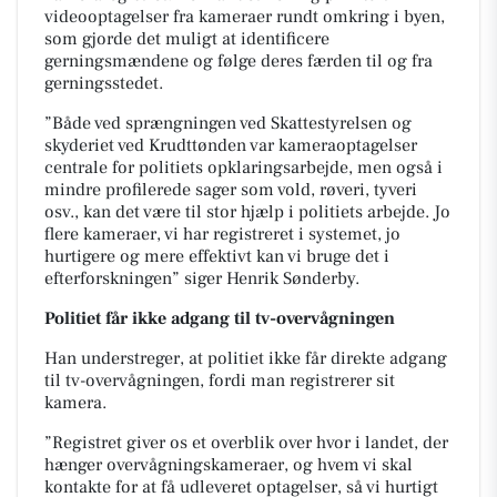
videooptagelser fra kameraer rundt omkring i byen,
som gjorde det muligt at identificere
gerningsmændene og følge deres færden til og fra
gerningsstedet.
”Både ved sprængningen ved Skattestyrelsen og
skyderiet ved Krudttønden var kameraoptagelser
centrale for politiets opklaringsarbejde, men også i
mindre profilerede sager som vold, røveri, tyveri
osv., kan det være til stor hjælp i politiets arbejde. Jo
flere kameraer, vi har registreret i systemet, jo
hurtigere og mere effektivt kan vi bruge det i
efterforskningen” siger Henrik Sønderby.
Politiet får ikke adgang til tv-overvågningen
Han understreger, at politiet ikke får direkte adgang
til tv-overvågningen, fordi man registrerer sit
kamera.
”Registret giver os et overblik over hvor i landet, der
hænger overvågningskameraer, og hvem vi skal
kontakte for at få udleveret optagelser, så vi hurtigt