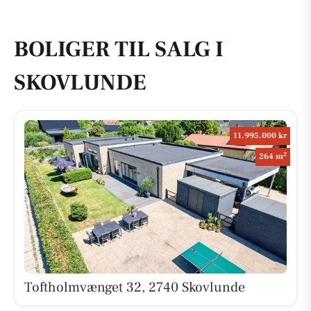
BOLIGER TIL SALG I
SKOVLUNDE
11.995.000 kr
2
264 m
Toftholmvænget 32, 2740 Skovlunde