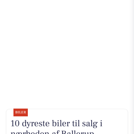
BILER
10 dyreste biler til salg i
nærheden af Ballerup