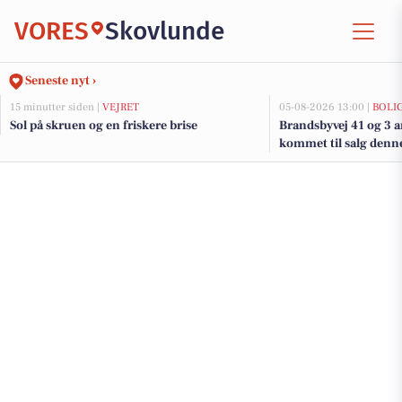
VORES
Skovlunde
Seneste nyt ›
15 minutter siden |
VEJRET
05-08-2026 13:00 |
BOLI
Sol på skruen og en friskere brise
Brandsbyvej 41 og 3 a
kommet til salg denne
boligerne her.