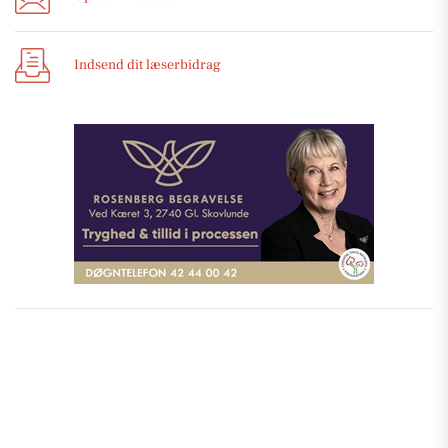
Indsend dit læserbidrag