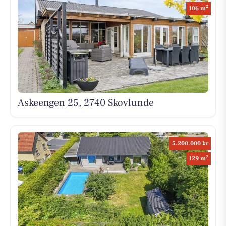
2
106 m
Askeengen 25, 2740 Skovlunde
5.200.000 kr
2
129 m