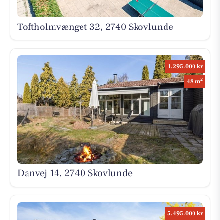
Toftholmvænget 32, 2740 Skovlunde
1.295.000 kr
2
48 m
Danvej 14, 2740 Skovlunde
5.495.000 kr