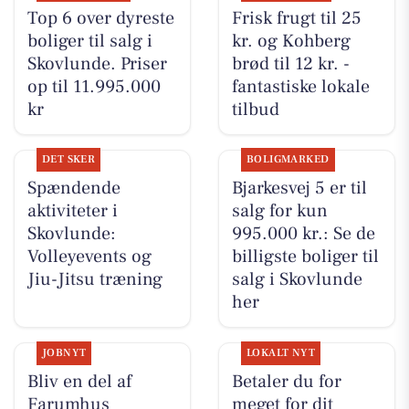
Top 6 over dyreste
Frisk frugt til 25
boliger til salg i
kr. og Kohberg
Skovlunde. Priser
brød til 12 kr. -
op til 11.995.000
fantastiske lokale
kr
tilbud
DET SKER
BOLIGMARKED
Spændende
Bjarkesvej 5 er til
aktiviteter i
salg for kun
Skovlunde:
995.000 kr.: Se de
Volleyevents og
billigste boliger til
Jiu-Jitsu træning
salg i Skovlunde
her
JOBNYT
LOKALT NYT
Bliv en del af
Betaler du for
Farumhus
meget for dit