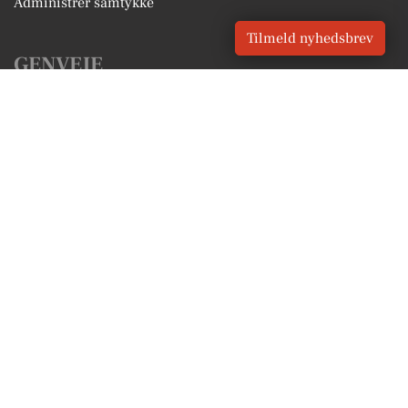
Administrer samtykke
Tilmeld nyhedsbrev
GENVEJE
Seneste nyt fra Skovlunde
Vores lokale erhverv
Kalenderen for Skovlunde
Fakta om Skovlunde
Erhvervsartikler
Ballerup Kommune
Få en gratis salgsvurdering
Sponsoreret indhold
Vores Digital © 2026