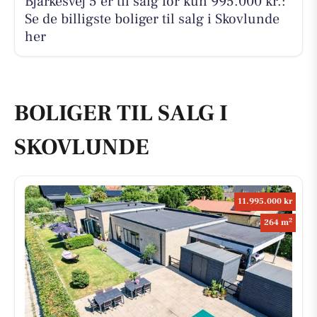
Bjarkesvej 5 er til salg for kun 995.000 kr.:
Se de billigste boliger til salg i Skovlunde
her
BOLIGER TIL SALG I
SKOVLUNDE
11.995.000 kr
2
264 m