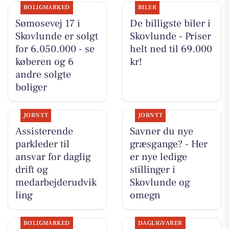
BOLIGMARKED
BILER
Sømosevej 17 i
De billigste biler i
Skovlunde er solgt
Skovlunde - Priser
for 6.050.000 - se
helt ned til 69.000
køberen og 6
kr!
andre solgte
boliger
JOBNYT
JOBNYT
Assisterende
Savner du nye
parkleder til
græsgange? - Her
ansvar for daglig
er nye ledige
drift og
stillinger i
medarbejderudvik
Skovlunde og
ling
omegn
BOLIGMARKED
DAGLIGVARER