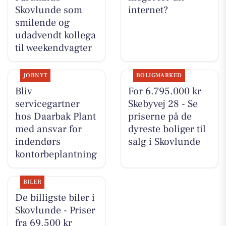
Skovlunde som
internet?
smilende og
udadvendt kollega
til weekendvagter
JOBNYT
BOLIGMARKED
Bliv
For 6.795.000 kr
servicegartner
Skebyvej 28 - Se
hos Daarbak Plant
priserne på de
med ansvar for
dyreste boliger til
indendørs
salg i Skovlunde
kontorbeplantning
BILER
De billigste biler i
Skovlunde - Priser
fra 69.500 kr