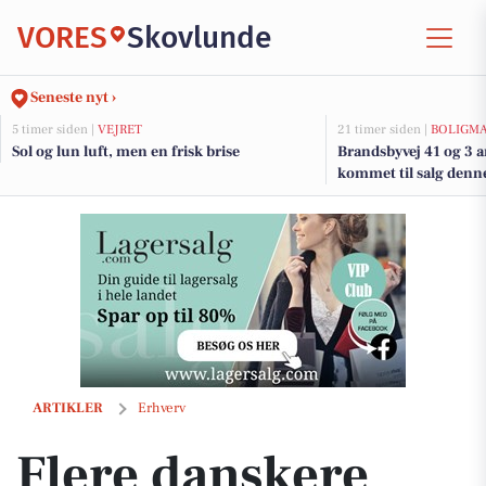
VORES
Skovlunde
Seneste nyt ›
5 timer siden |
VEJRET
21 timer siden |
BOLIGM
Sol og lun luft, men en frisk brise
Brandsbyvej 41 og 3 a
kommet til salg denne
boligerne her.
Flere danskere tænker anderledes om sommerferien i år
ARTIKLER
Erhverv
Flere danskere