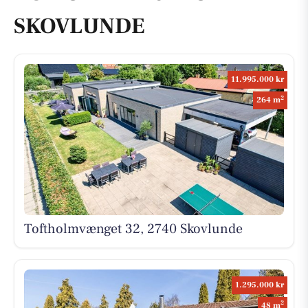
SKOVLUNDE
11.995.000 kr
2
264 m
Toftholmvænget 32, 2740 Skovlunde
1.295.000 kr
2
48 m