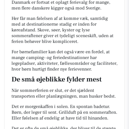
Danmark er fortsat et oplagt ferievalg for mange,
men flere danskere kigger også mod Sverige.
Her får man følelsen af at komme væk, samtidig
med at destinationerne stadig er inden for
køreafstand. Skove, søer, kyster og lyse
sommeraftener giver et tydeligt sceneskift, uden at
ferien behøver blive kompliceret.
For børnefamilier kan det også være en fordel, at
mange camping- og feriedestinationer har
legepladser, aktiviteter, fællesområder og faciliteter,
hvor børn hurtigt finder nye ferievenner.
De små øjeblikke fylder mest
Når sommerferien er slut, er det sjældent
transporten eller planlægningen, man husker bedst.
Det er morgenkaffen i solen. En spontan badetur.
Børn, der leger til sent. Grillduft på en sommeraften.
Eller følelsen af endelig at have tid til hinanden.
Det er ofte de små øjeblikke, der bliver til de største