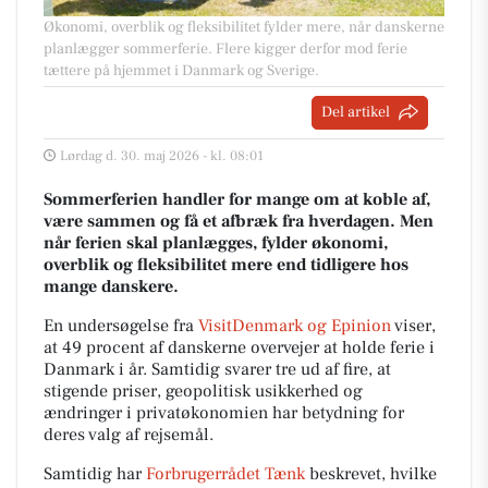
Økonomi, overblik og fleksibilitet fylder mere, når danskerne
planlægger sommerferie. Flere kigger derfor mod ferie
tættere på hjemmet i Danmark og Sverige.
Del artikel
Lørdag d. 30. maj 2026 - kl. 08:01
Sommerferien handler for mange om at koble af,
være sammen og få et afbræk fra hverdagen. Men
når ferien skal planlægges, fylder økonomi,
overblik og fleksibilitet mere end tidligere hos
mange danskere.
En undersøgelse fra
VisitDenmark og Epinion
viser,
at 49 procent af danskerne overvejer at holde ferie i
Danmark i år. Samtidig svarer tre ud af fire, at
stigende priser, geopolitisk usikkerhed og
ændringer i privatøkonomien har betydning for
deres valg af rejsemål.
Samtidig har
Forbrugerrådet Tænk
beskrevet, hvilke