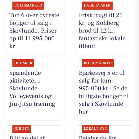
BOLIGMARKED
DAGLIGVARER
Top 6 over dyreste
Frisk frugt til 25
boliger til salg i
kr. og Kohberg
Skovlunde. Priser
brød til 12 kr. -
op til 11.995.000
fantastiske lokale
kr
tilbud
DET SKER
BOLIGMARKED
Spændende
Bjarkesvej 5 er til
aktiviteter i
salg for kun
Skovlunde:
995.000 kr.: Se de
Volleyevents og
billigste boliger til
Jiu-Jitsu træning
salg i Skovlunde
her
JOBNYT
LOKALT NYT
Bliv en del af
Betaler du for