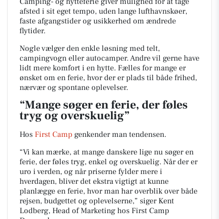
Camping- og hytteferie giver mulighed for at tage
afsted i sit eget tempo, uden lange lufthavnskøer,
faste afgangstider og usikkerhed om ændrede
flytider.
Nogle vælger den enkle løsning med telt,
campingvogn eller autocamper. Andre vil gerne have
lidt mere komfort i en hytte. Fælles for mange er
ønsket om en ferie, hvor der er plads til både frihed,
nærvær og spontane oplevelser.
“Mange søger en ferie, der føles
tryg og overskuelig”
Hos
First Camp
genkender man tendensen.
“Vi kan mærke, at mange danskere lige nu søger en
ferie, der føles tryg, enkel og overskuelig. Når der er
uro i verden, og når priserne fylder mere i
hverdagen, bliver det ekstra vigtigt at kunne
planlægge en ferie, hvor man har overblik over både
rejsen, budgettet og oplevelserne,” siger Kent
Lodberg, Head of Marketing hos First Camp