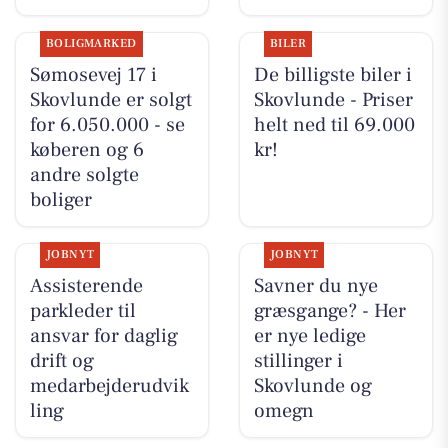
BOLIGMARKED
BILER
Sømosevej 17 i
De billigste biler i
Skovlunde er solgt
Skovlunde - Priser
for 6.050.000 - se
helt ned til 69.000
køberen og 6
kr!
andre solgte
boliger
JOBNYT
JOBNYT
Assisterende
Savner du nye
parkleder til
græsgange? - Her
ansvar for daglig
er nye ledige
drift og
stillinger i
medarbejderudvik
Skovlunde og
ling
omegn