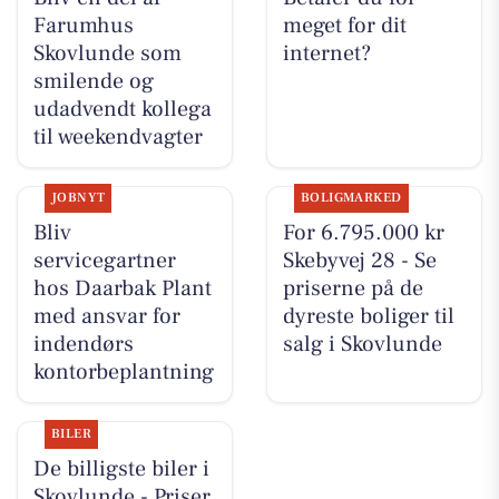
Farumhus
meget for dit
Skovlunde som
internet?
smilende og
udadvendt kollega
til weekendvagter
JOBNYT
BOLIGMARKED
Bliv
For 6.795.000 kr
servicegartner
Skebyvej 28 - Se
hos Daarbak Plant
priserne på de
med ansvar for
dyreste boliger til
indendørs
salg i Skovlunde
kontorbeplantning
BILER
De billigste biler i
Skovlunde - Priser