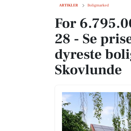
For 6.795.000 kr Skebyvej 28 - Se prise
ARTIKLER
Boligmarked
For 6.795.0
28 - Se pris
dyreste bolig
Skovlunde