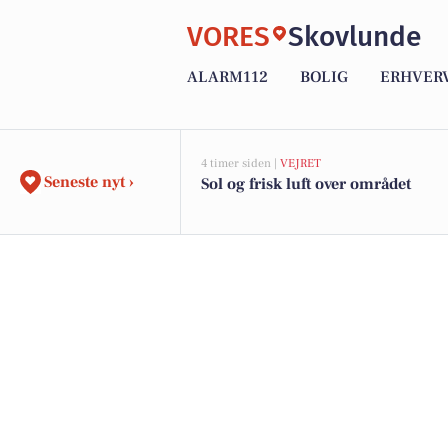
VORES
Skovlunde
ALARM112
BOLIG
ERHVER
4 timer siden |
VEJRET
Seneste nyt ›
Sol og frisk luft over området