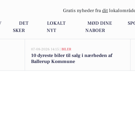
Gratis nyheder fra
dit
lokalområde
V
DET
LOKALT
MØD DINE
SP
SKER
NYT
NABOER
07-08-2026 14:15 |
BILER
10 dyreste biler til salg i nærheden af
Ballerup Kommune