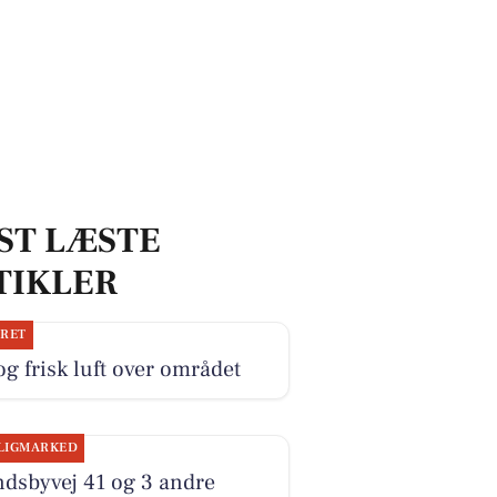
ST LÆSTE
TIKLER
JRET
og frisk luft over området
LIGMARKED
dsbyvej 41 og 3 andre