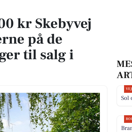
rne på de dyreste boliger til salg i Skovlunde
00 kr Skebyvej
erne på de
er til salg i
ME
AR
VE
Sol 
BO
Bran