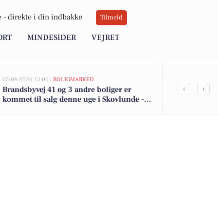
 -
direkte i din indbakke
Tilmeld
ORT
MINDESIDER
VEJRET
05-08-2026 13:00 |
BOLIGMARKED
05-08-2026 13:00
‹
›
Brandsbyvej 41 og 3 andre boliger er
Top 6 over dy
kommet til salg denne uge i Skovlunde -
Skovlunde. P
se boligerne her.