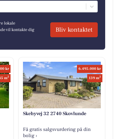
re lokale
Bliv kontaktet
e vil kontakte dig
00 kr
6.495.000 kr
2
2
45 m
139 m
Skebyvej 32 2740 Skovlunde
Få gratis salgsvurdering på din
bolig ›