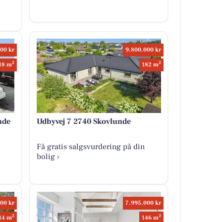
00 kr
9.800.000 kr
2
2
18 m
182 m
nde
Udbyvej 7 2740 Skovlunde
Få gratis salgsvurdering på din
bolig ›
00 kr
7.995.000 kr
2
2
14 m
146 m