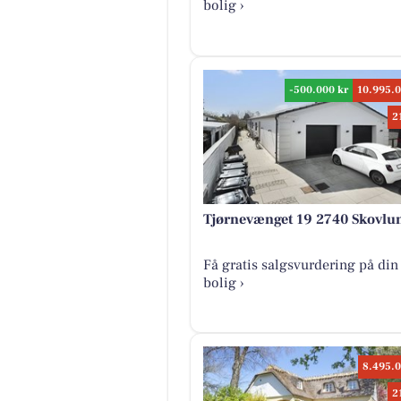
bolig ›
-500.000 kr
10.995.0
2
Tjørnevænget 19 2740 Skovlu
Få gratis salgsvurdering på din
bolig ›
8.495.0
2