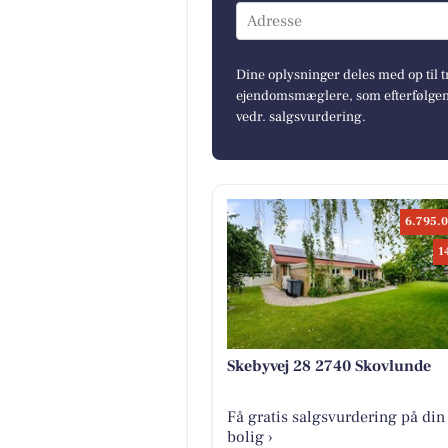
Adresse
Dine oplysninger deles med op til t
ejendomsmæglere, som efterfølgend
vedr. salgsvurdering.
6.795.0
1
Skebyvej 28 2740 Skovlunde
Få gratis salgsvurdering på din
bolig ›