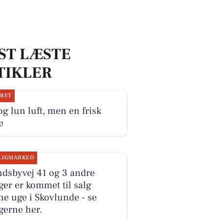
ST LÆSTE
TIKLER
JRET
og lun luft, men en frisk
e
LIGMARKED
dsbyvej 41 og 3 andre
ger er kommet til salg
e uge i Skovlunde - se
gerne her.