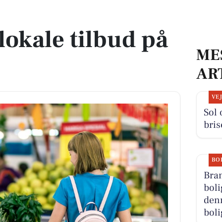
r
lokale tilbud på
ME
AR
VE
Sol 
bris
BO
Bran
boli
denn
boli