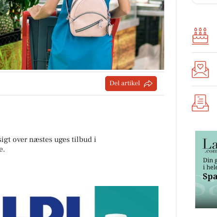
Del artikel
sigt over næstes uges tilbud i
e
.