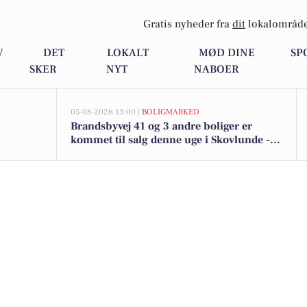
Gratis nyheder fra
dit
lokalområde
V
DET
LOKALT
MØD DINE
SP
SKER
NYT
NABOER
05-08-2026 13:00 |
BOLIGMARKED
Brandsbyvej 41 og 3 andre boliger er
kommet til salg denne uge i Skovlunde -
se boligerne her.