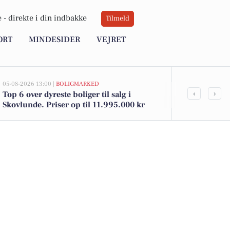
 -
direkte i din indbakke
Tilmeld
ORT
MINDESIDER
VEJRET
05-08-2026 13:00 |
BOLIGMARKED
02-08-2026 16:0
‹
›
Top 6 over dyreste boliger til salg i
Frisk frugt t
Skovlunde. Priser op til 11.995.000 kr
12 kr. - fant