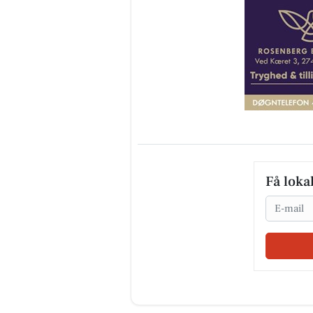
Få loka
Email