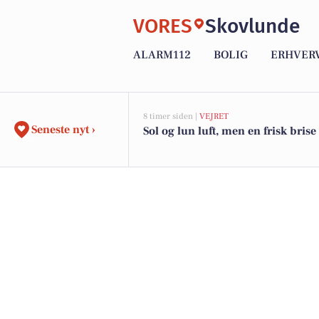
VORES
Skovlunde
ALARM112
BOLIG
ERHVER
8 timer siden |
VEJRET
Seneste nyt ›
Sol og lun luft, men en frisk brise