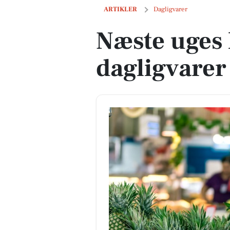
Næste uges lokale tilbud på dagligvare
ARTIKLER
Dagligvarer
Næste uges 
dagligvarer