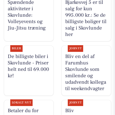
Spændende
Bjarkesvej 5 er til
aktiviteter i
salg for kun
Skovlunde:
995.000 kr.: Se de
Volleyevents og
billigste boliger til
Jiu-Jitsu træning
salg i Skovlunde
her
BILER
JOBNYT
De billigste biler i
Bliv en del af
Skovlunde - Priser
Farumhus
helt ned til 69.000
Skovlunde som
kr!
smilende og
udadvendt kollega
til weekendvagter
LOKALT NYT
JOBNYT
Betaler du for
Bliv