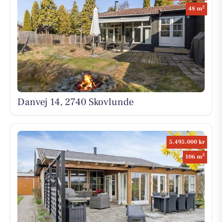
2
48 m
Danvej 14, 2740 Skovlunde
5.495.000 kr
2
106 m