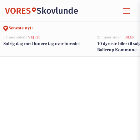
VORES
Skovlunde
Seneste nyt ›
5 timer siden |
VEJRET
20 timer siden |
BILER
Solrig dag med lunere tag over hovedet
10 dyreste biler til sa
Ballerup Kommune