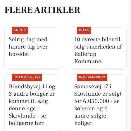
FLERE ARTIKLER
VEJRET
BILER
Solrig dag med
10 dyreste biler til
lunere tag over
salg i nærheden af
hovedet
Ballerup
Kommune
BOLIGMARKED
BOLIGMARKED
Brandsbyvej 41 og
Sømosevej 17 i
3 andre boliger er
Skovlunde er solgt
kommet til salg
for 6.050.000 - se
denne uge i
køberen og 6
Skovlunde - se
andre solgte
boligerne her.
boliger