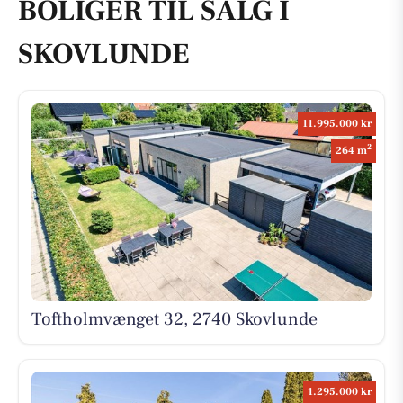
BOLIGER TIL SALG I
SKOVLUNDE
11.995.000 kr
2
264 m
Toftholmvænget 32, 2740 Skovlunde
1.295.000 kr