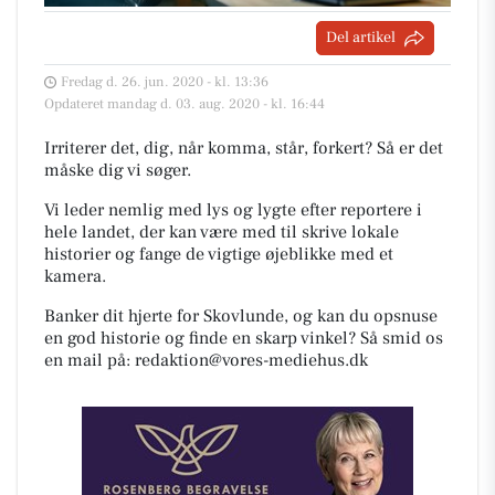
Del artikel
Fredag d. 26. jun. 2020 - kl. 13:36
Opdateret mandag d. 03. aug. 2020 - kl. 16:44
Irriterer det, dig, når komma, står, forkert? Så er det
måske dig vi søger.
Vi leder nemlig med lys og lygte efter reportere i
hele landet, der kan være med til skrive lokale
historier og fange de vigtige øjeblikke med et
kamera.
Banker dit hjerte for Skovlunde, og kan du opsnuse
en god historie og finde en skarp vinkel? Så smid os
en mail på:
redaktion@vores-mediehus.dk