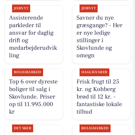
JOBNYT
JOBNYT
Assisterende
Savner du nye
parkleder til
græsgange? - Her
ansvar for daglig
er nye ledige
drift og
stillinger i
medarbejderudvik
Skovlunde og
ling
omegn
BOLIGMARKED
DAGLIGVARER
Top 6 over dyreste
Frisk frugt til 25
boliger til salg i
kr. og Kohberg
Skovlunde. Priser
brød til 12 kr. -
op til 11.995.000
fantastiske lokale
kr
tilbud
DET SKER
BOLIGMARKED